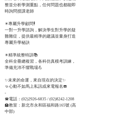
整並分析學測重點，任何問題也都能即
時詢問授課老師
✴️專屬升學顧問🕴️
一對一升學諮詢，解決學生對升學的疑
難雜症，提供最精準的建議並量身打造
專屬升學秘訣
✴️精準統整特訓📚
全科全冊總複習，各科仿真模考訓練，
準備充沛不懼戰場💪
✨未來的命運，來自現在的決定✨
🤜心動不如馬上私訊或來電報名☎️
-
☎電話：(02)2926-6835 / (02)8242-1208
🏫教室：新北市永和區福和路165號 (高
中部)