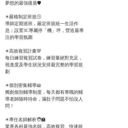
夢想的最強後盾🛡️
✴️嚴格制定班規🕓
導師定期巡班，嚴定班規統一生活作
息；設置3C專屬停「機」坪，營造最專
注的學習氛圍
✴️高效複習計畫💯
每日練習複習試卷，練習量絕對充足，
視進度及學生狀況安排最完整的學習規
劃
✴️個別密集輔導📖
獨創個別輔導制度，每天都有專職的輔
導老師隨時待命，滿肚子問題不怕沒人
問！
✴️專任名師解析🧑‍🏫
業界各科最強名師，高效複習、快速統