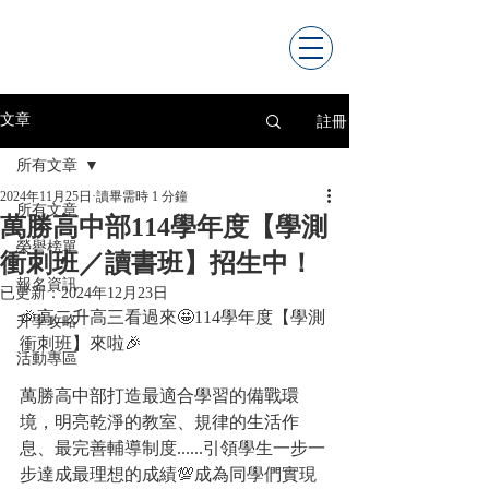
註冊
文章
所有文章
2024年11月25日
讀畢需時 1 分鐘
所有文章
萬勝高中部114學年度【學測
榮譽榜單
衝刺班／讀書班】招生中！
報名資訊
已更新：
2024年12月23日
🎉高二升高三看過來🤩114學年度【學測
升學攻略
衝刺班】來啦🎉
活動專區
萬勝高中部打造最適合學習的備戰環
境，明亮乾淨的教室、規律的生活作
息、最完善輔導制度......引領學生一步一
步達成最理想的成績💯成為同學們實現