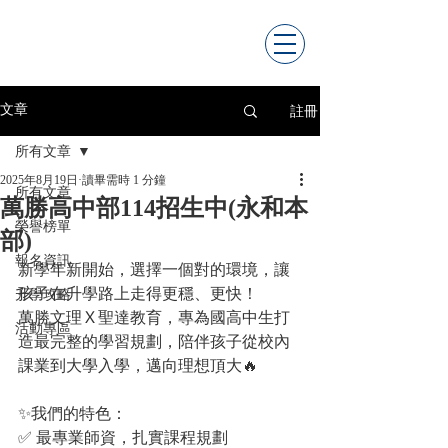
註冊
文章
所有文章
2025年8月19日
讀畢需時 1 分鐘
所有文章
萬勝高中部114招生中(永和本
榮譽榜單
部)
報名資訊
新學年新開始，選擇一個對的環境，讓
孩子在升學路上走得更穩、更快！
升學攻略
萬勝文理Ｘ聖達教育，專為國高中生打
活動專區
造最完整的學習規劃，陪伴孩子從校內
課業到大學入學，邁向理想頂大🔥
✨我們的特色：
✅ 最專業師資，扎實課程規劃