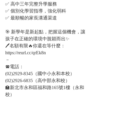
✅ 高中三年完整升學服務
✅ 個別化學習指導，強化弱科
✅ 最順暢的家長溝通渠道
🎯 新學年是新起點，把握這個機會，讓
孩子在正確的環境中脫穎而出✨
🖊️名額有限🔥你還在等什麼：
https://reurl.cc/qrEk8n 
－
☎電話：
(02)2929-8345（國中小永和本校）
(02)2926-6835（高中部永和校）
🏫新北市永和區福和路165號1樓（永和
校）