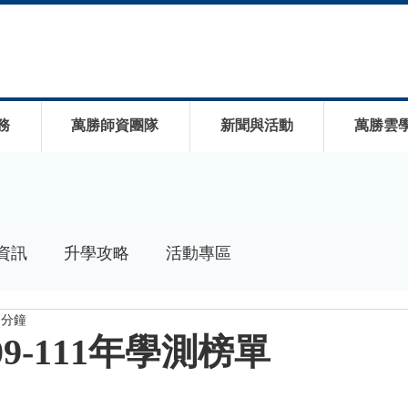
務
萬勝師資團隊
新聞與活動
萬勝雲
資訊
升學攻略
活動專區
 分鐘
09-111年學測榜單