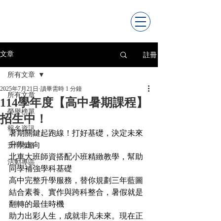
註冊
文章
所有文章
2025年7月21日
讀畢需時 1 分鐘
所有文章
114學年度【高中暑期課程】
榮譽榜單
招生中！
報名資訊
暑期關鍵起跑線！打好基礎，決定未來
升學走向
升學攻略
北車大班師資搭配小班精緻教學，幫助
活動專區
同學補強學科基礎
高中完整升學服務，替你規劃三年藍圖
結合素養、實作與跨科整合，暑假就是
翻轉的最佳時機
助力出彩人生，成就非凡未來。現在正