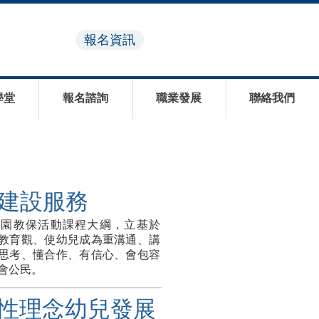
報名資訊
學堂
報名諮詢
職業發展
聯絡我們
建設服務
兒園教保活動課程大綱，立基於
教育觀、使幼兒成為重溝通、講
思考、懂合作、有信心、會包容
會公民。
性理念幼兒發展