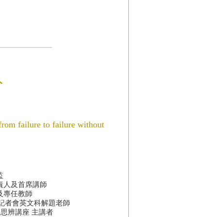
人
from failure to failure without
監
責人及首席講師
及專任教師
】記者會英文科解題老師
學思辨講座 主講者