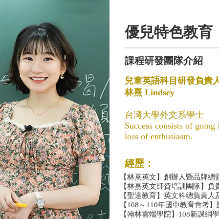
優兒特色教育
課程研發團隊介紹
兒童英語科目研發負責
林熹 Lindsey
台湾大學外文系學士
Success consists of going 
loss of enthusiasm.
經歷：
【林熹英文】創辦人暨品牌總
【林熹英文師資培訓團隊】負
【聖達教育】英文科總負責人
【108～110年國中教育會考
【翰林雲端學院】108新課綱