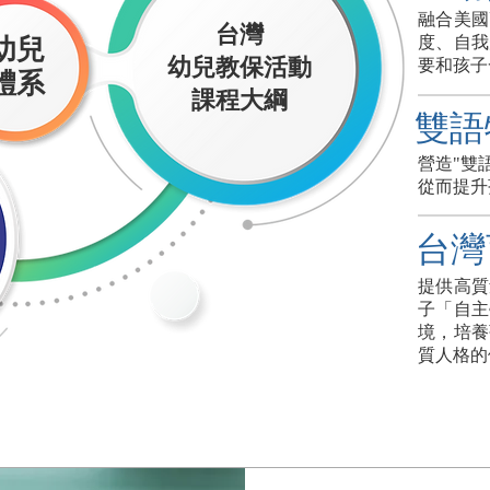
融合美國
台灣
度、自我
幼兒
幼兒教保活動
要和孩子
體系
​課程大綱
雙語
營造"雙
​從而提
台灣
提供高質
子「自主
境，培養
質人格的