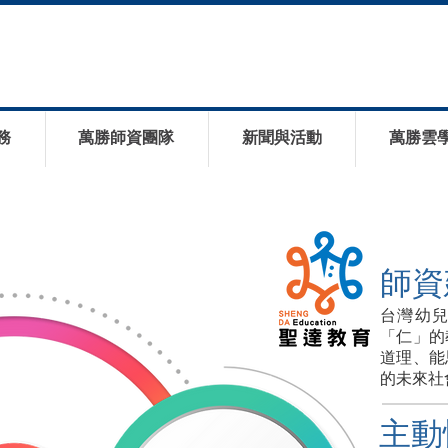
務
萬勝師資團隊
新聞與活動
萬勝雲
師資
台灣幼
「仁」的
道理、能
的未來社
主動