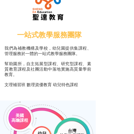
一站式教學服務團隊
我們為補教機構及學校，幼兒園提供集課程、
管理服務於一體的一站式教學服務團隊。
幫助園所，自主拓展型課程、研究型課程、素
質教育課程及社團活動中落地實施高質量學前
教育。
文理補習班 數理資優教育 幼兒特色課程
美國​
高瞻課程
台灣