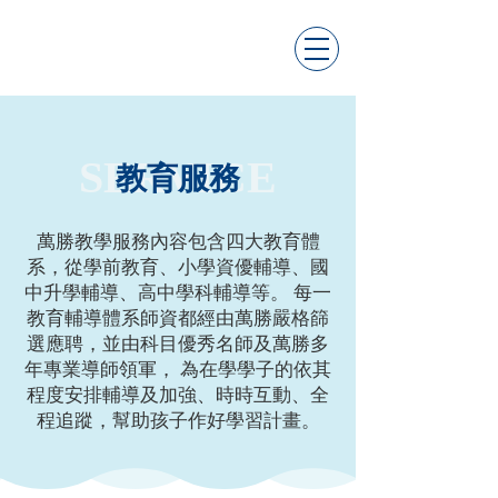
SERVICE
教育服務
萬勝教學服務內容包含四大教育體
系，從學前教育、小學資優輔導、國
中升學輔導、高中學科輔導等。 每一
教育輔導體系師資都經由萬勝嚴格篩
選應聘，並由科目優秀名師及萬勝多
年專業導師領軍， 為在學學子的依其
程度安排輔導及加強、時時互動、全
程追蹤，幫助孩子作好學習計畫。