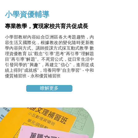
小學資優輔導
專業教學，實現家校共育共促成長
小學部教材內容結合亞洲區各大考題趨勢，內
容生活又國際化，根據教改的變化隨時更新教
學內容與方式。講師授課方式採互動式教學 數
理資優教育 以"觀念"引導"思考"再引導"理解題
目"再引導"解題"。不死背公式，從日常生活中
引發同學的"興趣"，再建立"信心"，進而從成
績上得到"成就感"，培養同學"自主學習" - 中和
優質補習班 - 永和優質補習班
瞭解更多