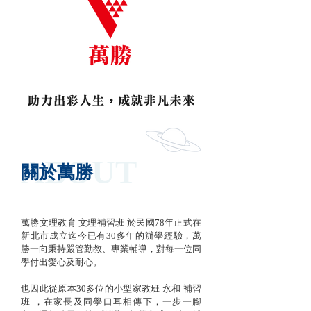
ABOUT
關於萬勝
萬勝文理教育 文理補習班 於民國78年正式在
新北市成立迄今已有30多年的辦學經驗，萬
勝一向秉持嚴管勤教、專業輔導，對每一位同
學付出愛心及耐心。
也因此從原本30多位的小型家教班 永和 補習
班 ，在家長及同學口耳相傳下，一步一腳