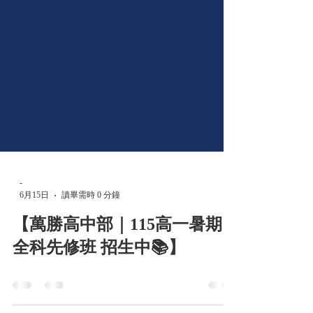
-
6月15日
讀畢需時 0 分鐘
【萬勝高中部｜115高一暑期
全科先修班 招生中📚】