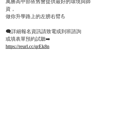
萬勝高中部依舊會提供最好的環境與師
資，
做你升學路上的左膀右臂💪
🗨詳細報名資訊請致電或到班諮詢
或填表單預約試聽➡️ 
https://reurl.cc/qrEk8n