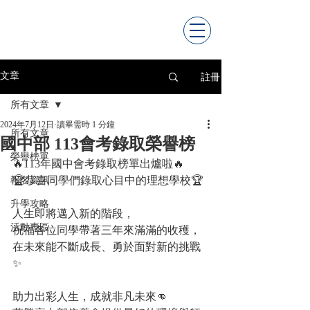
註冊
文章
所有文章
2024年7月12日
讀畢需時 1 分鐘
所有文章
國中部 113會考錄取榮譽榜
榮譽榜單
🔥113年國中會考錄取榜單出爐啦🔥
🏆恭喜同學們錄取心目中的理想學校🏆
報名資訊
升學攻略
人生即將邁入新的階段，
活動專區
祝福各位同學帶著三年來滿滿的收穫，
在未來能不斷成長、勇於面對新的挑戰
✨
助力出彩人生，成就非凡未來👊