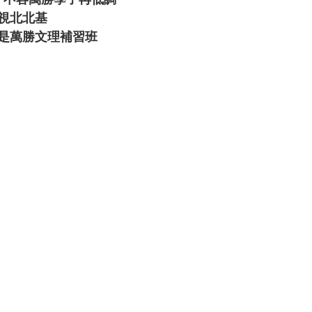
考，不容萬勝學子再低調
視北北基
是萬勝文理補習班