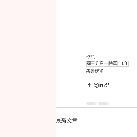
標記：
國三升高一
榜單
110年
榮譽榜單
最新文章