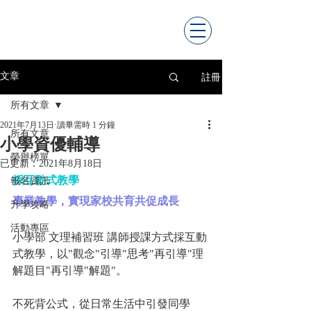
註冊
文章
所有文章
2021年7月13日
讀畢需時 1 分鐘
所有文章
小學資優輔導
榮譽榜單
已更新：
2021年8月18日
採互動式教學
報名資訊
專業教學，實現家校共育共促成長
升學攻略
活動專區
小學部 文理補習班 講師授課方式採互動
式教學，以"觀念"引導"思考"再引導"理
解題目"再引導"解題"。
不死背公式，從日常生活中引發同學