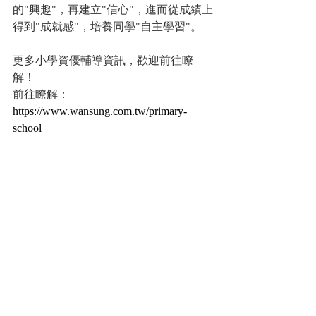
的"興趣"，再建立"信心"，進而從成績上
得到"成就感"，培養同學"自主學習"。
更多小學資優輔導資訊，歡迎前往瞭
解！
前往瞭解：
https://www.wansung.com.tw/primary-
school