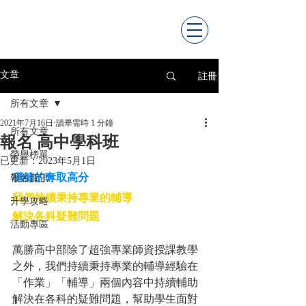
註冊
文章
所有文章
2021年7月16日
讀畢需時 1 分鐘
所有文章
報名 高中學科班
榮譽榜單
已更新：
2023年5月1日
穩健的奪取高分
報名資訊
我們持續秉持專業的輔導
升學攻略
解決各科疑難問題
活動專區
萬勝高中部除了超強專業師資授課教學
之外，我們持續秉持專業的輔導經驗在
「作業」「輔導」兩個內容中持續輔助
解決在各科的疑難問題，幫助學生面對