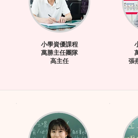
小學資優課程
萬勝主任團隊
張燕
高主任