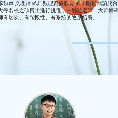
隊領軍 文理補習班 數理資優教育 並不斷從就讀於
大等名校之碩博士進行挑選，由解題老師、大班輔
師有層次、有階段性、有系統的逐步培養。